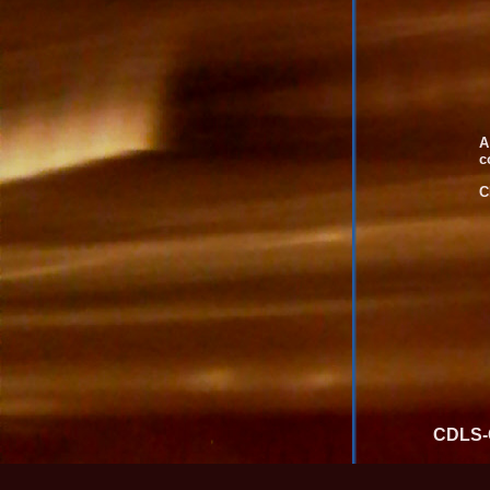
A
c
C
CDLS-