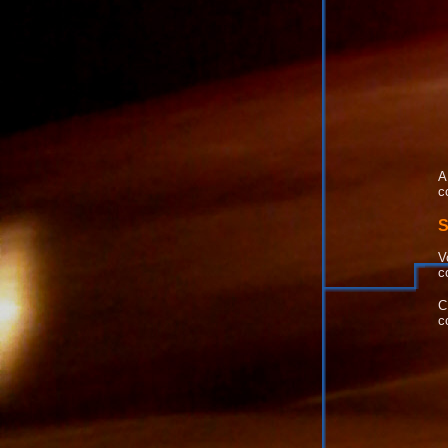
A
c
S
V
c
C
c