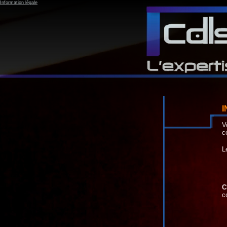
Information légale
I
V
c
L
C
c