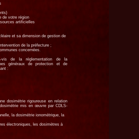
s
nts)
e de votre région
ources artificielles
léaire et sa dimension de gestion de
intervention de la préfecture ;
 communes concernées.
-
vis de la réglementation de la
cipes généraux de protection et de
ant :
e dosimétrie rigoureuse en relation
e dosimétrie mis en œuvre par CDLS-
nelle, la dosimétrie ionométrique, la
es électroniques, les dosimètres à