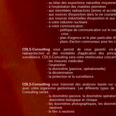
-
au bilan des expositions naturelles moyenne
-
à l'exploitation des matières premières
-
aux retombées radioactives (armes et accide
-
aux sources d'exposition dans la vie courant
-
aux sources industrielles d'exposition et aux s
-
à votre industrie nucléaire
-
à votre communication :
-
politique de communication sur le nuc
crise ;
-
plan d'urgence et le plan particulier d'
-
plans d'action communaux pour les
CDLS-
Consulting
vous permet de vous garantir vis-
à
radioprotection et des modalités d'application des prin
surveillance. CDLS-
Consulting sera votre interlocuteur concern
-
les mesures médicales
-
l’exposition
-
la dosimétrie (passive, opérationnelle)
-
la dissémination
-
la protection et la surveillance
CDLS-
Consulting
vous transmet des analyses basée sur un
avec votre organisme gestionnaire. Les différents types d
Consulting seront :
-
la dosimétrie passive, la dosimétrie opération
dosimétrie biologique et clinique
-
les dosimètres photographiques, les dosimètr
neutrons
-
le film à neutrons