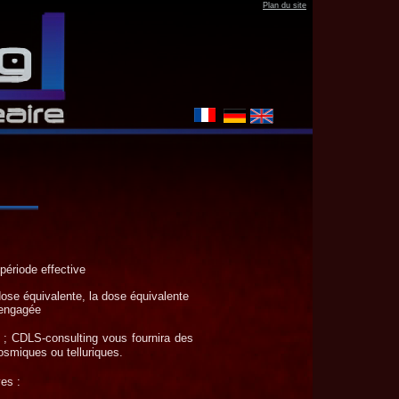
Plan
du site
 période effective
dose équivalente, la dose équivalente
 engagée
e ; CDLS-
consulting vous fournira des
cosmiques ou telluriques.
es :